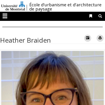
Passer
/
École d'urbanisme et d'architecture
au
de paysage
contenu
Liens 
R
Menu
Vcard
Heather Braiden