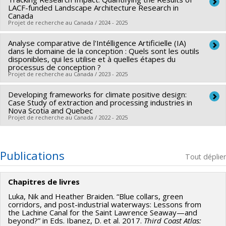
Chercheur principal :
Heather Braiden
Programmes de subvention :
PV113813-(NP) Soutien à la
LACF-funded Landscape Architecture Research in
La sensibilisation par l’expérience,
2022
Co-chercheurs :
Christian Gates St-Pierre
,
Carlos Ovalle
recherche pour la relève professorale
Canada
Projet de recherche au Canada / 2024 - 2025
Ortega
Jennyfer Pellorce,
Adapter un site sensible au
Sources de financement :
CRSH/Conseil de recherches en
réchauffement climatique,
2022
Analyse comparative de l'Intélligence Artificielle (IA)
Chercheur principal :
Heather Braiden
sciences humaines du Canada
dans le domaine de la conception : Quels sont les outils
Co-chercheurs :
Vincent Larivière
Bénédicte Simard,
Le site de l’ancienne papetière Belgo
disponibles, qui les utilise et à quelles étapes du
Programmes de subvention :
PV153480-Subventions de
processus de conception ?
Sources de financement :
Fondation d'architecture de
Pulp and co., Shawinigan,
2022
Projet de recherche au Canada / 2023 - 2025
développement Savoir
paysage du Canada
Programmes de subvention :
Developing frameworks for climate positive design:
Chercheur principal :
Heather Braiden
Case Study of extraction and processing industries in
Sources de financement :
CRSH/Conseil de recherches en
Nova Scotia and Quebec
Projet de recherche au Canada / 2022 - 2025
sciences humaines du Canada
Programmes de subvention :
PVX20020-Subvention
Chercheur principal :
Heather Braiden
institutionnelle du CRSH - Subventions d'exploration
Co-chercheurs :
Shabnam Rahbar
,
Robert France
Publications
Tout déplier
Sources de financement :
CRSH/Conseil de recherches en
sciences humaines du Canada
Chapitres de livres
Programmes de subvention :
PV153480-Subventions de
Luka, Nik and Heather Braiden. “Blue collars, green
développement Savoir
corridors, and post-industrial waterways: Lessons from
the Lachine Canal for the Saint Lawrence Seaway—and
beyond?” in Eds. Ibanez, D. et al. 2017.
Third Coast Atlas: