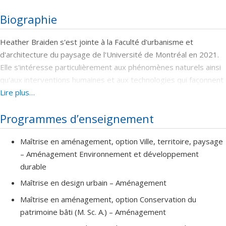
Biographie
Heather Braiden s'est jointe à la Faculté d'urbanisme et
d'architecture du paysage de l'Université de Montréal en 2021.
Elle s'intéresse particulièrement aux phénomènes naturels ainsi
qu'aux interventions humaines et aux technologies qui façonnent
puis recréent le paysage. Plus spécifiquement, elle s'intéresse à
Lire plus…
la façon dont le mouvement des glaces le long du fleuve Saint-
Programmes d’enseignement
Laurent et de la rivière des Outaouais forment les communautés
et l'environnement bâti. La construction et l'évolution de ces
Maîtrise en aménagement, option Ville, territoire, paysage
lieux, les activités récréatives et les significations qu'ils
– Aménagement Environnement et développement
véhiculent, ainsi que les façons dont les gens ont vécu,
durable
interprété et valorisé la glace retienne son attention.
Maîtrise en design urbain – Aménagement
Maîtrise en aménagement, option Conservation du
patrimoine bâti (M. Sc. A.) – Aménagement