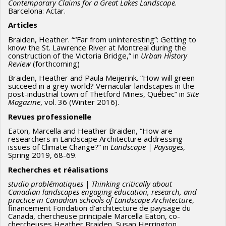
Contemporary Claims for a Great Lakes Landscape
.
Barcelona: Actar.
Articles
Braiden, Heather. ““Far from uninteresting”: Getting to
know the St. Lawrence River at Montreal during the
construction of the Victoria Bridge,” in
Urban History
Review
(forthcoming)
Braiden, Heather and Paula Meijerink. “How will green
succeed in a grey world? Vernacular landscapes in the
post-industrial town of Thetford Mines, Québec” in
Site
Magazine
, vol. 36 (Winter 2016).
Revues professionelle
Eaton, Marcella and Heather Braiden, “How are
researchers in Landscape Architecture addressing
issues of Climate Change?” in
Landscape
| Paysages
,
Spring 2019, 68-69.
Recherches et réalisations
studio problématiques | Thinking critically about
Canadian landscapes engaging education, research, and
practice in Canadian schools of Landscape Architecture
,
financement Fondation d’architecture de paysage du
Canada, chercheuse principale Marcella Eaton, co-
chercheuses Heather Braiden, Susan Herrington,