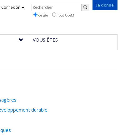
Je donne
Rechercher
Connexion
Rechercher
Ce site
Tout UdeM
VOUS ÊTES
ysagères
éveloppement durable
iques