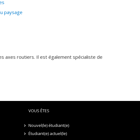
es
 du paysage
s axes routiers. Il est également spécialiste de
VOUS ÊTES
Nouvel(le) étudiant(e)
Étudiant(e) actuel(le)