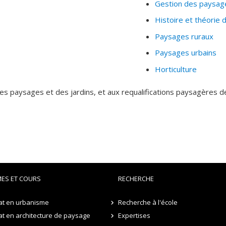
Gestion des paysag
Histoire et théorie
Paysages ruraux
Paysages urbains
Horticulture
es paysages et des jardins, et aux requalifications paysagères de
ES ET COURS
RECHERCHE
at en urbanisme
Recherche à l'école
t en architecture de paysage
Expertises