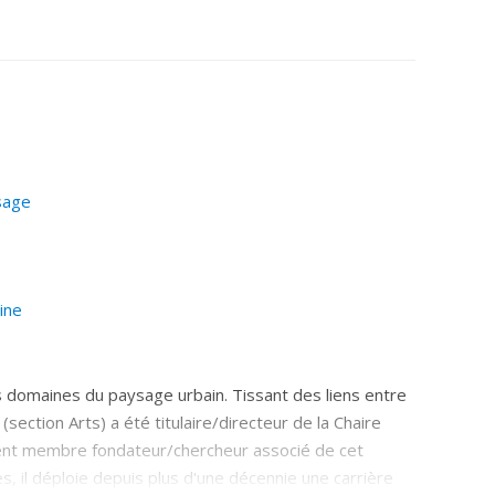
sage
ine
 domaines du paysage urbain. Tissant des liens entre
section Arts) a été titulaire/directeur de la Chaire
ment membre fondateur/chercheur associé de cet
, il déploie depuis plus d'une décennie une carrière