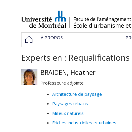
Passer
au
contenu
/
Faculté de l'aménagement
École d'urbanisme et
Navigation
ACCUEIL
À PROPOS
PR
principale
Experts en : Requalification
BRAIDEN, Heather
Professeure adjointe
Architecture de paysage
Paysages urbains
Milieux naturels
Friches industrielles et urbaines