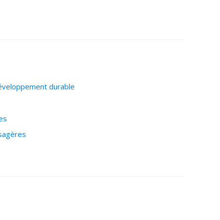
éveloppement durable
es
ysagères