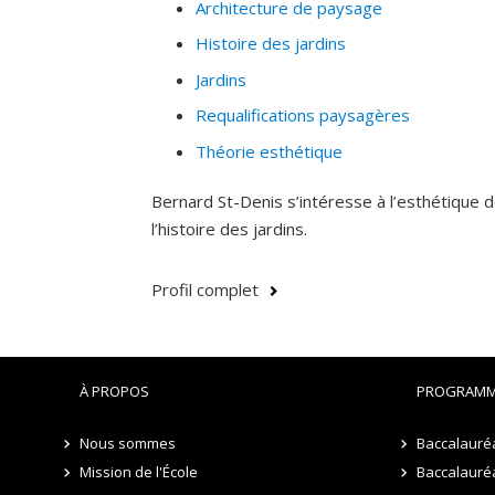
Architecture de paysage
Histoire des jardins
Jardins
Requalifications paysagères
Théorie esthétique
Bernard St-Denis s’intéresse à l’esthétique d
l’histoire des jardins.
Profil complet
À PROPOS
PROGRAMM
Nous sommes
Baccalauré
Mission de l'École
Baccalauréa