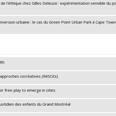
e de l'éthique chez Gilles Deleuze : expérimentation sensible du p
nversion urbaine : le cas du Green Point Urban Park à Cape Town
lth
 approches cocréatives (RéSCits)
Katherine Frohlich
,
Yan Kestens
,
Juan Torres
,
Sébastien Lord
,
C
interorganismes à l’intention des établissements
for free-play to emerge in cities
recherche du Canada
ult
,
Ingrid Verduyckt
,
Catherine Mavrikakis
,
Anne Hudon
,
Ahme
Janie Houle
,
Luc Faucher
,
Gina Lafortune
,
Maud Gendron-Langev
e quotidien des enfants du Grand Montréal
Mélanie Bourassa Forcier
,
Sébastien Carrier
,
Annie Lambert
,
Je
re
,
Sarah Fraser
,
Marie-Soleil Cloutier
,
Mariana Brussoni
,
Patricia