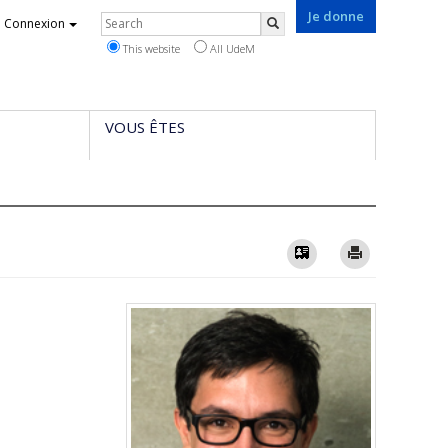
Je donne
Rechercher
Connexion
Search
This website
All UdeM
VOUS ÊTES
Vcard
Imprimer