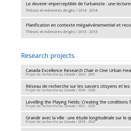
Graduate :
Butzbach, Camille
Lien vers le document dans Papyrus
Le devenir-imperceptible de l'urbaniste : une lectur
Cycle :
Master's
Thèses et mémoires dirigés / 2014 - 2014
Grade :
M. Sc. A.
Graduate :
Banville, Marie-Sophie
Lien vers le document dans Papyrus
Planification en contexte mégaévénementiel et reco
Cycle :
Master's
Thèses et mémoires dirigés / 2013 - 2013
Grade :
M. Urb.
Graduate :
Labrecque-Pagé, Julie
Lien vers le document dans Papyrus
Cycle :
Master's
Research projects
Grade :
M. Sc.
Lien vers le document dans Papyrus
Canada Excellence Research Chair in One Urban Hea
Projet de recherche au Canada / 2023 - 2031
Réseau de recherche sur les savoirs citoyens et les
Lead researcher :
Evelyne de Leeuw
Projet de recherche au Canada / 2024 - 2028
Co-researchers :
Louise Potvin
,
Michèle Bouchard
,
Funding sources:
SPIIE/Secrétariat des programmes 
Levelling the Playing Fields: Creating the conditions 
Lead researcher :
Éric Racine
Projet de recherche au Canada / 2021 - 2025
Grant programs:
PVXXXXXX-Chaire d'excellence en 
Co-researchers :
Juan Torres
,
Françoise Montambea
Waldispuhl
,
Christine Loignon
,
Laurence Kirmayer
,
Grandir avec la ville : une étude longitudinale sur l
Lead researcher :
Katherine Frohlich
Projet de recherche au Canada / 2018 - 2023
Isabelle Ruelland
,
Esli Osmanlliu
,
Stéphane Paquin
,
Co-researchers :
Juan Torres
,
Marie-Pierre Sylvest