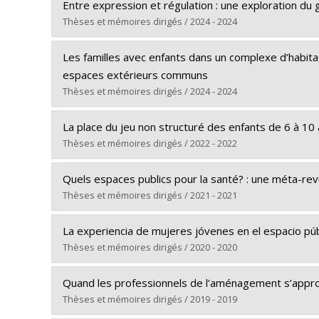
Graduate :
Dutra Dias Viola, Priscilla
Entre expression et régulation : une exploration du 
Cycle :
Doctoral
Thèses et mémoires dirigés / 2024 - 2024
Grade :
Ph. D.
Graduate :
Melançon, Marie-Étienne
Lien vers le document dans Papyrus
Les familles avec enfants dans un complexe d’habitat
Cycle :
Master's
espaces extérieurs communs
Grade :
M. Sc. A.
Thèses et mémoires dirigés / 2024 - 2024
Lien vers le document dans Papyrus
Graduate :
Ferrand, Sébastien
La place du jeu non structuré des enfants de 6 à 10
Cycle :
Master's
Thèses et mémoires dirigés / 2022 - 2022
Grade :
M. Sc.
Graduate :
Epikmen, Ipek
Lien vers le document dans Papyrus
Quels espaces publics pour la santé? : une méta-revue
Cycle :
Master's
Thèses et mémoires dirigés / 2021 - 2021
Grade :
M. Sc. A.
Graduate :
Braën, Caroline
Lien vers le document dans Papyrus
La experiencia de mujeres jóvenes en el espacio púb
Cycle :
Master's
Thèses et mémoires dirigés / 2020 - 2020
Grade :
M. Sc.
Graduate :
Boudot, Amélie
Lien vers le document dans Papyrus
Quand les professionnels de l’aménagement s’approp
Cycle :
Master's
Thèses et mémoires dirigés / 2019 - 2019
Grade :
M. Urb.