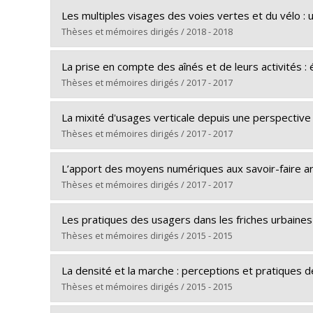
Graduate :
Emond, Mathieu
Lien vers le document dans Papyrus
Les multiples visages des voies vertes et du vélo :
Cycle :
Master's
Thèses et mémoires dirigés / 2018 - 2018
Grade :
M. Sc. A.
Graduate :
Dubois, Anne-Julie
Lien vers le document dans Papyrus
La prise en compte des aînés et de leurs activités 
Cycle :
Master's
Thèses et mémoires dirigés / 2017 - 2017
Grade :
M. Urb.
Graduate :
Feillou, Isabelle
Lien vers le document dans Papyrus
La mixité d'usages verticale depuis une perspective 
Cycle :
Doctoral
Thèses et mémoires dirigés / 2017 - 2017
Grade :
Ph. D.
Graduate :
Deborne, Elise
Lien vers le document dans Papyrus
L’apport des moyens numériques aux savoir-faire ar
Cycle :
Master's
Thèses et mémoires dirigés / 2017 - 2017
Grade :
M. Urb.
Graduate :
Mnajja, Houssem Eddine
Lien vers le document dans Papyrus
Les pratiques des usagers dans les friches urbaines 
Cycle :
Master's
Thèses et mémoires dirigés / 2015 - 2015
Grade :
M. Sc. A.
Graduate :
Mailhot-Léonard, Maude
Lien vers le document dans Papyrus
La densité et la marche : perceptions et pratiques 
Cycle :
Master's
Thèses et mémoires dirigés / 2015 - 2015
Grade :
M. Urb.