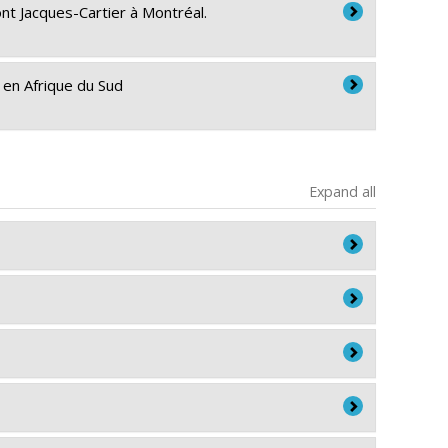
ont Jacques-Cartier à Montréal.
 en Afrique du Sud
Expand all
écile Aenishaenslin
,
Evelyne Brie
,
Martin Trépanier
d Hamila
,
Aline Bogossian
,
Lara Gautier
,
Jérôme
in
,
Lara Maillet
,
Stéphane Vial
,
Catherine Briand
,
an-François René
,
Audrey L'Espérance
,
Joé
 Collins
,
Evelyne de Leeuw
,
Ian Janssen