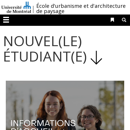
Passer
/
École d'urbanisme et d'architecture
au
de paysage
contenu
Liens 
R
Menu
NOUVEL(LE)
ÉTUDIANT(E)