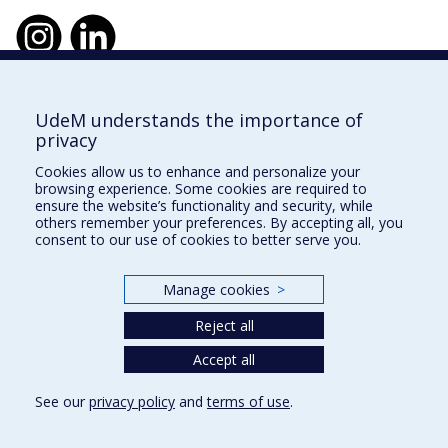
UdeM understands the importance of
École d'urbanisme et d'architecture de
privacy
paysage
Cookies allow us to enhance and personalize your
École d'architecture
browsing experience. Some cookies are required to
ensure the website’s functionality and security, while
École de design
others remember your preferences. By accepting all, you
consent to our use of cookies to better serve you.
Faculté de l'aménagement
Manage cookies
>
Plan du site
Reject all
Accessibilité
Accept all
See our
privacy policy
and
terms of use
.
Privacy