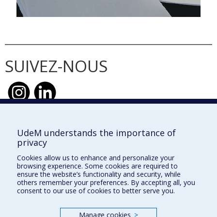
SUIVEZ-NOUS
UdeM understands the importance of
École d'urbanisme et d'architecture de
privacy
paysage
Cookies allow us to enhance and personalize your
École d'architecture
browsing experience. Some cookies are required to
ensure the website’s functionality and security, while
École de design
others remember your preferences. By accepting all, you
consent to our use of cookies to better serve you.
Faculté de l'aménagement
Manage cookies
>