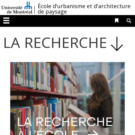
Passer
/
École d'urbanisme et d'architecture
au
de paysage
contenu
Liens 
R
Menu
LA RECHERCHE