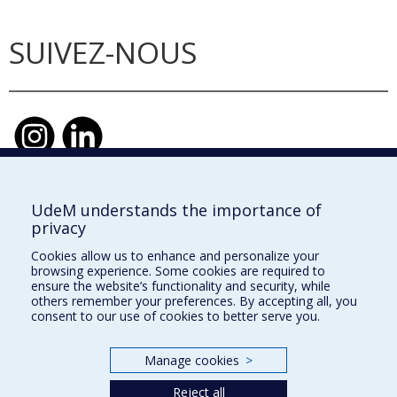
SUIVEZ-NOUS
UdeM understands the importance of
École d'urbanisme et d'architecture de
privacy
paysage
Cookies allow us to enhance and personalize your
École d'architecture
browsing experience. Some cookies are required to
ensure the website’s functionality and security, while
École de design
others remember your preferences. By accepting all, you
consent to our use of cookies to better serve you.
Faculté de l'aménagement
Manage cookies
>
Plan du site
Reject all