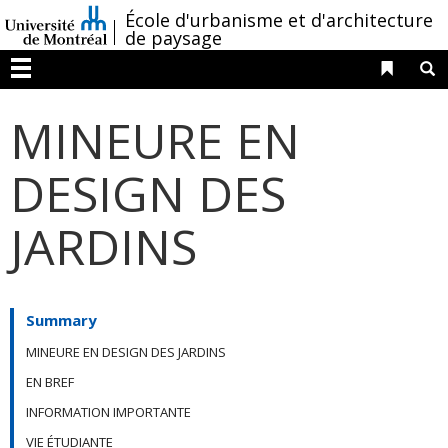
Passer
/
École d'urbanisme et d'architecture
au
de paysage
contenu
Liens 
R
Menu
MINEURE EN
DESIGN DES
JARDINS
Summary
MINEURE EN DESIGN DES JARDINS
EN BREF
INFORMATION IMPORTANTE
VIE ÉTUDIANTE