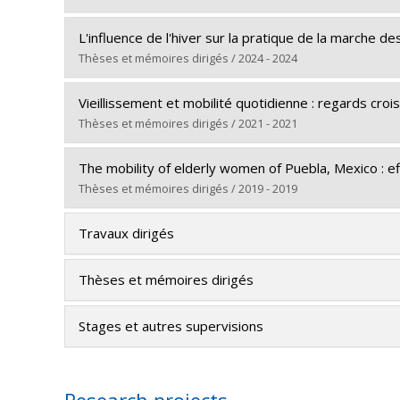
Grade :
Ph. D.
Graduate :
Lapointe-Carpenter, Anthony
Lien vers le document dans Papyrus
L'influence de l'hiver sur la pratique de la marche des 
Cycle :
Master's
Thèses et mémoires dirigés / 2024 - 2024
Grade :
M. Urb.
Graduate :
Allard, Mariane
Lien vers le document dans Papyrus
Vieillissement et mobilité quotidienne : regards croi
Cycle :
Master's
Thèses et mémoires dirigés / 2021 - 2021
Grade :
M. Sc. A.
Graduate :
Després, Michel
Lien vers le document dans Papyrus
The mobility of elderly women of Puebla, Mexico : eff
Cycle :
Doctoral
Thèses et mémoires dirigés / 2019 - 2019
Grade :
Ph. D.
Graduate :
Picard, Karine
Lien vers le document dans Papyrus
Travaux dirigés
Cycle :
Master's
Grade :
M. Urb.
Thèses et mémoires dirigés
Lien vers le document dans Papyrus
Stages et autres supervisions