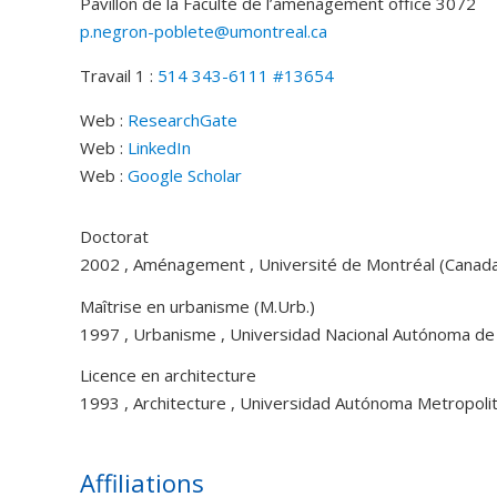
Pavillon de la Faculté de l’aménagement
office 3072
p.negron-poblete@umontreal.ca
Travail 1 :
514 343-6111 #13654
Web :
ResearchGate
Web :
LinkedIn
Web :
Google Scholar
Doctorat
2002 , Aménagement , Université de Montréal (Canad
Maîtrise en urbanisme (M.Urb.)
1997 , Urbanisme , Universidad Nacional Autónoma de
Licence en architecture
1993 , Architecture , Universidad Autónoma Metropoli
Affiliations