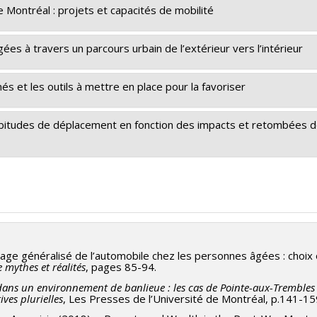
 de Montréal : projets et capacités de mobilité
iences humaines du Canada
ion
 à travers un parcours urbain de l’extérieur vers l’intérieur
nés et les outils à mettre en place pour la favoriser
Lord
 habitudes de déplacement en fonction des impacts et retombées d
age généralisé de l’automobile chez les personnes âgées : choix ou
e mythes et réalités
, pages 85-94.
er dans un environnement de banlieue : les cas de Pointe-aux-Tremble
ves plurielles
, Les Presses de l’Université de Montréal, p.141-15