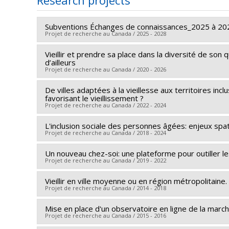
Research projects
Subventions Échanges de connaissances_2025 à 20
Projet de recherche au Canada / 2025 - 2028
Vieillir et prendre sa place dans la diversité de son
Lead researcher :
Paula Negron-Poblete
d’ailleurs
Funding sources:
CRSH/Conseil de recherches en sc
Projet de recherche au Canada / 2020 - 2026
Grant programs:
PVXXXXXX-Subventions d'échange 
De villes adaptées à la vieillesse aux territoires i
Lead researcher :
Sébastien Lord
favorisant le vieillissement ?
Co-researchers :
Paula Negron-Poblete
,
Mélanie L
Projet de recherche au Canada / 2022 - 2024
Funding sources:
FRQSC/Fonds de recherche du Québ
L'inclusion sociale des personnes âgées: enjeux sp
Lead researcher :
Sébastien Lord
Grant programs:
PVXXXXXX-(AC) Actions concertées
Projet de recherche au Canada / 2018 - 2024
Co-researchers :
Paula Negron-Poblete
,
Mélanie L
Funding sources:
CRSH/Conseil de recherches en sc
Un nouveau chez-soi: une plateforme pour outiller le
Lead researcher :
Patrick Marier
Projet de recherche au Canada / 2019 - 2022
Grant programs:
PV152160-Subvention Connexion
Co-researchers :
Paula Negron-Poblete
Funding sources:
FRQSC/Fonds de recherche du Québ
Vieillir en ville moyenne ou en région métropolitain
Lead researcher :
Paula Negron-Poblete
Projet de recherche au Canada / 2014 - 2018
Grant programs:
PVXXXXXX-(SE) Programme Soutien 
Co-researchers :
Meghan Joy
Funding sources:
CRSH/Conseil de recherches en sc
Mise en place d'un observatoire en ligne de la mar
Lead researcher :
Paula Negron-Poblete
Projet de recherche au Canada / 2015 - 2016
Grant programs:
PVXXXXXX-Subvention d'engagemen
Co-researchers :
Daniel Gill
,
Yan Kestens
,
Sébastie