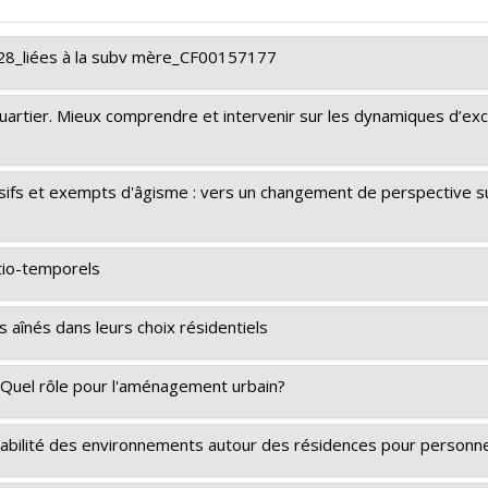
28_liées à la subv mère_CF00157177
 quartier. Mieux comprendre et intervenir sur les dynamiques d’excl
iences humaines du Canada
de connaissances
nclusifs et exempts d'âgisme : vers un changement de perspective 
evasseur
,
Meghan Joy
ec - Société et culture (FQRSC)
atio-temporels
 - générique
evasseur
,
Ernesto Morales
iences humaines du Canada
s aînés dans leurs choix résidentiels
ec - Société et culture (FQRSC)
e. Quel rôle pour l'aménagement urbain?
aux équipes de recherche - Stade de développement : Fonctio
iences humaines du Canada
chabilité des environnements autour des résidences pour personn
t partenarial
n Lord