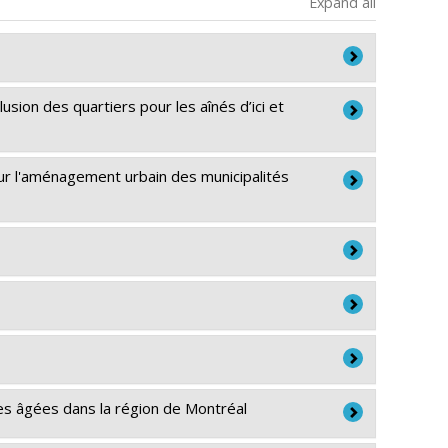
Expand all
usion des quartiers pour les aînés d’ici et
sur l'aménagement urbain des municipalités
nnement
es âgées dans la région de Montréal