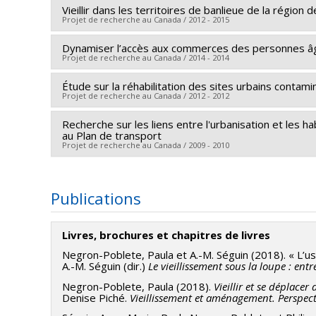
Vieillir dans les territoires de banlieue de la région
Lead researcher :
Paula Negron-Poblete
Projet de recherche au Canada / 2012 - 2015
Funding sources:
CRSH/Conseil de recherches en sc
Grant programs:
PVXXXXXX-Subvention de valorisat
Dynamiser l’accès aux commerces des personnes âgées
Projet de recherche au Canada / 2014 - 2014
Étude sur la réhabilitation des sites urbains contami
Lead researcher :
Tiiu Poldma
Projet de recherche au Canada / 2012 - 2012
Co-researchers :
Paula Negron-Poblete
,
Sébastien 
Recherche sur les liens entre l'urbanisation et les
Lead researcher :
Daniel Gill
au Plan de transport
Co-researchers :
Paula Negron-Poblete
Projet de recherche au Canada / 2009 - 2010
Lead researcher :
Gérard Beaudet
Co-researchers :
Daniel Gill
,
Paula Negron-Poblete
Publications
Livres, brochures et chapitres de livres
Negron-Poblete, Paula et A.-M. Séguin (2018). « L’us
A.-M. Séguin (dir.)
Le vieillissement sous la loupe : entr
Negron-Poblete, Paula (2018).
Vieillir et se déplac
Denise Piché.
Vieillissement et aménagement. Perspecti