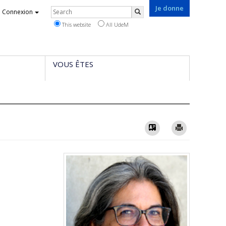
Je donne
Rechercher
Connexion
Search
This website
All UdeM
VOUS ÊTES
Vcard
Imprimer