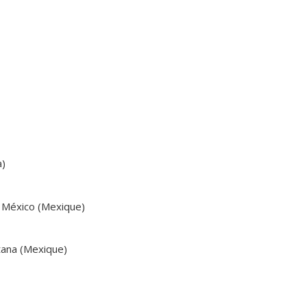
a)
 México (Mexique)
tana (Mexique)