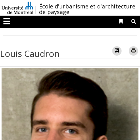
Passer
/
École d'urbanisme et d'architecture
au
de paysage
contenu
Liens 
R
Menu
Vcard
Louis Caudron