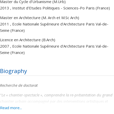
Master du Cycle d’Urbanisme (M.Urb)
2013 , Institut d'Etudes Politiques - Sciences-Po Paris (France)
Master en Architecture (M. Arch et M.Sc Arch)
2011 , Ecole Nationale Supérieure d'Architecture Paris Val-de-
Seine (France)
Licence en Architecture (B.Arch)
2007 , Ecole Nationale Supérieure d'Architecture Paris Val-de-
Seine (France)
Biography
Recherche de doctorat
"Le « chantier-spectacle », comprendre la
re-présentation
du grand
chantier urbain accompagné par des interventions artistiques et
culturelles
Read more...
"