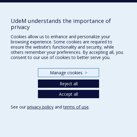
École d'urbanisme et d'architecture de
paysage
École d'architecture
UdeM understands the importance of
privacy
École de design
Cookies allow us to enhance and personalize your
browsing experience. Some cookies are required to
ensure the website’s functionality and security, while
Faculté de l'aménagement
others remember your preferences. By accepting all, you
consent to our use of cookies to better serve you.
Plan du site
Accessibilité
Manage cookies
>
Reject all
Privacy
Accept all
Terms of use
See our
privacy policy
and
terms of use
.
Cookie Settings
Université de
Montréal