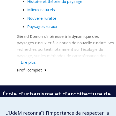
Histoire et théorie du paysage
Milieux naturels
Nouvelle ruralité
Paysages ruraux
Gérald Domon s’intéresse à la dynamique des
paysages ruraux et à la notion de nouvelle ruralité. Ses
recherches portent notamment sur l’écologie du
paysage, sur les méthodes de caractérisation des
paysages et sur les relations agriculture et paysage,
Lire plus…
et, forêt et paysage.
Profil complet
École d'urbanisme et d'architecture de
paysage
École d'architecture
L’UdeM reconnaît l’importance de respecter la