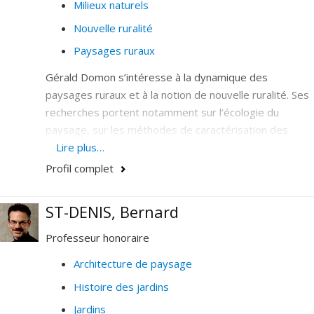
Milieux naturels
Nouvelle ruralité
Paysages ruraux
Gérald Domon s’intéresse à la dynamique des
paysages ruraux et à la notion de nouvelle ruralité. Ses
recherches portent notamment sur l’écologie du
paysage, sur les méthodes de caractérisation des
paysages et sur les relations agriculture et paysage,
Lire plus…
et, forêt et paysage.
Profil complet
ST-DENIS, Bernard
Professeur honoraire
Architecture de paysage
Histoire des jardins
Jardins