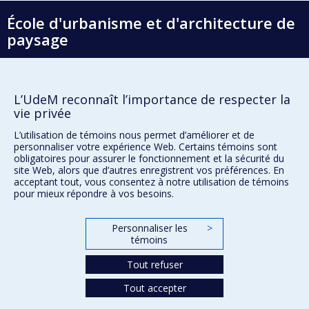
École d'urbanisme et d'architecture de
paysage
École d'architecture
École de design
L’UdeM reconnaît l’importance de respecter la
vie privée
Faculté de l'aménagement
L’utilisation de témoins nous permet d’améliorer et de
personnaliser votre expérience Web. Certains témoins sont
obligatoires pour assurer le fonctionnement et la sécurité du
Plan du site
site Web, alors que d’autres enregistrent vos préférences. En
Accessibilité
acceptant tout, vous consentez à notre utilisation de témoins
pour mieux répondre à vos besoins.
Personnaliser les
>
Confidentialité
témoins
Conditions d’utilisation
Paramètres des témoins
Tout refuser
Université de
Montréal
Tout accepter