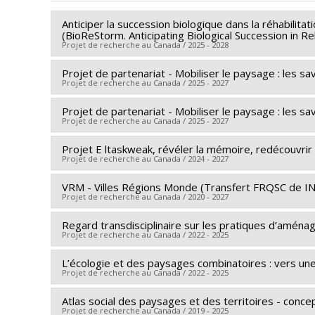
Anticiper la succession biologique dans la réhabilit
(BioReStorm. Anticipating Biological Succession in R
Projet de recherche au Canada / 2025 - 2028
Projet de partenariat - Mobiliser le paysage : les savo
Lead researcher :
Danielle Dagenais
Projet de recherche au Canada / 2025 - 2027
Co-researchers :
Jacques Brisson
,
Sylvain Paquette
Funding sources:
FRQNT/Fonds de recherche du Qué
Projet de partenariat - Mobiliser le paysage : les savo
Lead researcher :
Sylvain Paquette
Projet de recherche au Canada / 2025 - 2027
Grant programs:
PVXXXXXX-Biodiversa+ : Solutions f
Funding sources:
Ministère des Affaires municipales,
Grant programs:
Projet E ltaskweak, révéler la mémoire, redécouvrir l
Lead researcher :
Sylvain Paquette
Projet de recherche au Canada / 2024 - 2027
Funding sources:
Ministère du Développement durabl
Grant programs:
VRM - Villes Régions Monde (Transfert FRQSC de I
Lead researcher :
Sylvain Paquette
Projet de recherche au Canada / 2020 - 2027
Funding sources:
Conseil des Atikamekw d'Opitciwan
Grant programs:
Regard transdisciplinaire sur les pratiques d’aména
Lead researcher :
Sandra Breux
Projet de recherche au Canada / 2022 - 2025
Co-researchers :
Sylvain Paquette
,
Jean-Philippe M
Funding sources:
FRQSC/Fonds de recherche du Québ
L’écologie et des paysages combinatoires : vers un
Lead researcher :
Sylvain Paquette
Projet de recherche au Canada / 2022 - 2025
Grant programs:
PV129894-(RG) Programme Regro
Co-researchers :
Sophie Leblanc Van Neste
Funding sources:
MITACS Inc.
Atlas social des paysages et des territoires - concep
Lead researcher :
Shabnam Rahbar
Projet de recherche au Canada / 2019 - 2025