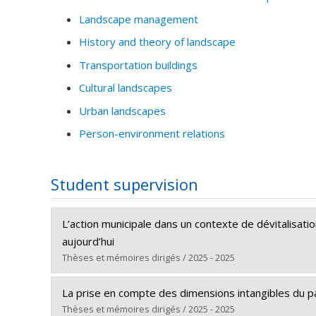
Landscape management
History and theory of landscape
Transportation buildings
Cultural landscapes
Urban landscapes
Person-environment relations
Student supervision
L’action municipale dans un contexte de dévitalisat
aujourd’hui
Thèses et mémoires dirigés / 2025 - 2025
Graduate :
Thibault-Samson, William
La prise en compte des dimensions intangibles du pa
Cycle :
Master's
Thèses et mémoires dirigés / 2025 - 2025