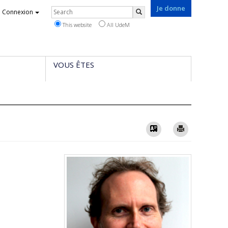
Je donne
Rechercher
Connexion
Search
This website
All UdeM
VOUS ÊTES
Vcard
Imprimer