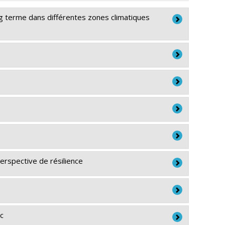
ong terme dans différentes zones climatiques
t le changement transformateur – BiodivNBS
erspective de résilience
ec