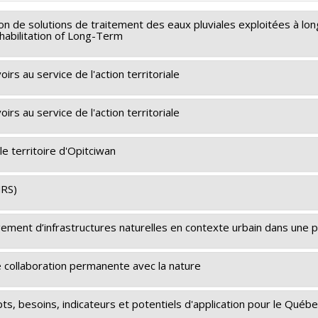
ation de solutions de traitement des eaux pluviales exploitées à l
ehabilitation of Long-Term
irs au service de l'action territoriale
,
Françoise Bichai
bec - Nature et technologies (FQRNT)
irs au service de l'action territoriale
ondées sur la nature pour la biodiversité, le bien-être humain e
 des Régions et de l'Occupation du territoire
e territoire d'Opitciwan
e, Environnement et Lutte contre les changements climatiques
NRS)
gement d’infrastructures naturelles en contexte urbain dans une p
eloche
ec - Société et culture (FQRSC)
e collaboration permanente avec la nature
upements stratégiques
ts, besoins, indicateurs et potentiels d'application pour le Québ