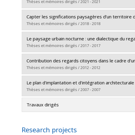
Cycle :
Master's
Thèses et mémoires dirigés / 2021 - 2021
Grade :
M. Sc. A.
Graduate :
Tanguay, Caroline
Lien vers le document dans Papyrus
Capter les significations paysagères d’un territoire 
Cycle :
Master's
Thèses et mémoires dirigés / 2018 - 2018
Grade :
M. Sc. A.
Graduate :
Maheu Forest, Emile
Lien vers le document dans Papyrus
Le paysage urbain nocturne : une dialectique du reg
Cycle :
Master's
Thèses et mémoires dirigés / 2017 - 2017
Grade :
M. Sc. A.
Graduate :
Bertin, Sylvain
Lien vers le document dans Papyrus
Contribution des regards citoyens dans le cadre d'
Cycle :
Doctoral
Thèses et mémoires dirigés / 2012 - 2012
Grade :
Ph. D.
Graduate :
Bergeron, Julie
Lien vers le document dans Papyrus
Le plan d'implantation et d'intégration architecturale 
Cycle :
Master's
Thèses et mémoires dirigés / 2007 - 2007
Grade :
M. Sc. A.
Graduate :
Marquis, Geneviève
Lien vers le document dans Papyrus
Travaux dirigés
Cycle :
Master's
Grade :
M. Urb.
Lien vers le document dans Papyrus
Research projects