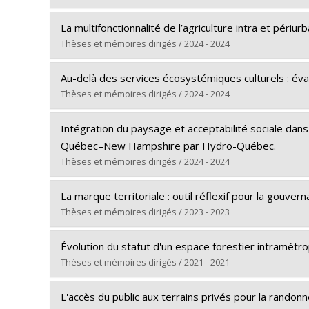
Grade :
M. Sc. A.
Graduate :
Harvey, Florence
Lien vers le document dans Papyrus
La multifonctionnalité de l’agriculture intra et péri
Cycle :
Master's
Thèses et mémoires dirigés / 2024 - 2024
Grade :
M. Sc. A.
Graduate :
Soce, Ndiogosse
Lien vers le document dans Papyrus
Au-delà des services écosystémiques culturels : éva
Cycle :
Doctoral
Thèses et mémoires dirigés / 2024 - 2024
Grade :
Ph. D.
Graduate :
Doan-Lavoie, Eva
Lien vers le document dans Papyrus
Intégration du paysage et acceptabilité sociale dans
Cycle :
Master's
Québec–New Hampshire par Hydro-Québec.
Grade :
M. Sc.
Thèses et mémoires dirigés / 2024 - 2024
Lien vers le document dans Papyrus
Graduate :
Okoman, Aye Assi Henri
La marque territoriale : outil réflexif pour la gouv
Cycle :
Master's
Thèses et mémoires dirigés / 2023 - 2023
Grade :
M. Sc. A.
Graduate :
Gauvin, Virginie
Lien vers le document dans Papyrus
Évolution du statut d'un espace forestier intramétro
Cycle :
Master's
Thèses et mémoires dirigés / 2021 - 2021
Grade :
M. Urb.
Graduate :
St-Arnaud, Frédérique
Lien vers le document dans Papyrus
L'accès du public aux terrains privés pour la randon