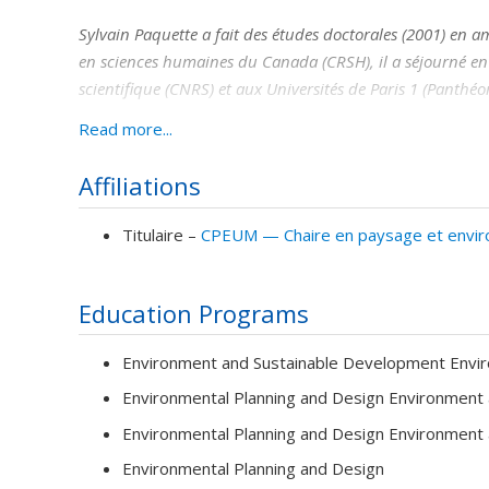
Sylvain Paquette a fait des études doctorales (2001) en 
en sciences humaines du Canada (CRSH), il a séjourné en 
scientifique (CNRS) et aux Universités de Paris 1 (Panthéo
Professeur titulaire à l’École d’urbanisme et d’architectu
Read more...
également membre du réseau interuniversitaire d’études 
Affiliations
Ses travaux s’inscrivent dans le domaine de la sociologi
territoires habités tant en milieux urbains, périurbains 
Titulaire –
CPEUM — Chaire en paysage et enviro
(Canadian Geographer, Canadian Journal of Regional Sc
Rural Studies). Ces contributions ont participé au renou
perspectives méthodologiques qu’au plan des stratégies et
Education Programs
Dans le contexte de recherches en partenariat à la CPEUM
Environment and Sustainable Development Envir
l’aménagement du territoire au Québec, soit entre autres
Environmental Planning and Design Environment
de l’Habitation, ainsi que plusieurs instances régionales e
Environmental Planning and Design Environment
Environmental Planning and Design