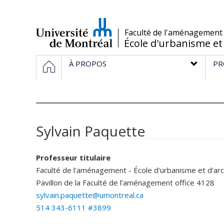
Passer
au
contenu
/
Faculté de l'aménagement
École d'urbanisme et
Navigation
HOME
À PROPOS
PR
principale
Sylvain Paquette
Professeur titulaire
Faculté de l'aménagement - École d'urbanisme et d'ar
Pavillon de la Faculté de l’aménagement
office 4128
sylvain.paquette@umontreal.ca
514 343-6111 #3899