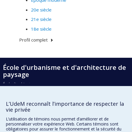
Époque moderne
· Patrimoine urbain
20e siècle
· Urbanisme tactique et occupation transitoire
21e siècle
· Infrastructures vertes
18e siècle
· Réconciliation et autochtonisation de la ville
Profil complet
· Gestion des parcs urbains
· Planification stratégique
École d'urbanisme et d'architecture de
· Histoire et développement urbain de Montréal
paysage
·
Chinatowns
École d'architecture
· Quartier chinois de Montréal
École de design
Je détiens une expertise particulière sur l’histoire, la
L’UdeM reconnaît l’importance de respecter la
théorie et la production des squares-jardins et des
vie privée
Faculté de l'aménagement
parcs urbains au XIXe et XXe siècle en Occident.
L’utilisation de témoins nous permet d’améliorer et de
personnaliser votre expérience Web. Certains témoins sont
Plan du site
obligatoires pour assurer le fonctionnement et la sécurité du