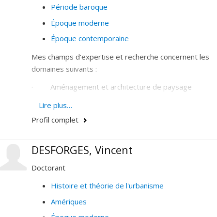
Période baroque
Époque moderne
Époque contemporaine
Mes champs d’expertise et recherche concernent les
domaines suivants :
· Aménagement et architecture de paysage
· Conservation et restauration des paysages
Lire plus…
aménagés
Profil complet
· Design urbain et architecture urbaine
DESFORGES, Vincent
· Espaces publics
Doctorant
· Histoire et théorie des places, jardins, squares et
parcs urbains
Histoire et théorie de l'urbanisme
Amériques
· Paysages culturels et urbains