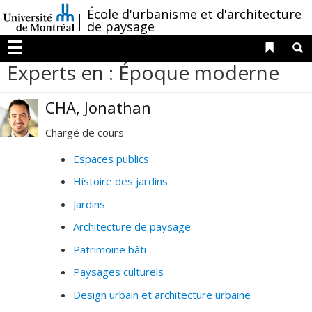
Passer
/
École d'urbanisme et d'architecture
au
de paysage
contenu
Liens 
R
Menu
Experts en : Époque moderne
CHA, Jonathan
Chargé de cours
Espaces publics
Histoire des jardins
Jardins
Architecture de paysage
Patrimoine bâti
Paysages culturels
Design urbain et architecture urbaine