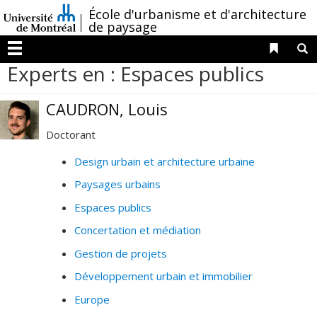
Passer
/
École d'urbanisme et d'architecture
au
de paysage
contenu
Liens 
R
Menu
Experts en : Espaces publics
CAUDRON, Louis
Doctorant
Design urbain et architecture urbaine
Paysages urbains
Espaces publics
Concertation et médiation
Gestion de projets
Développement urbain et immobilier
Europe