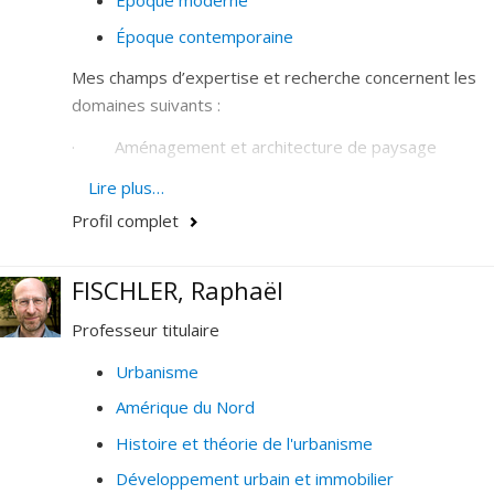
Époque moderne
Époque contemporaine
Mes champs d’expertise et recherche concernent les
domaines suivants :
· Aménagement et architecture de paysage
· Conservation et restauration des paysages
Lire plus…
aménagés
Profil complet
· Design urbain et architecture urbaine
FISCHLER, Raphaël
· Espaces publics
Professeur titulaire
· Histoire et théorie des places, jardins, squares et
parcs urbains
Urbanisme
Amérique du Nord
· Paysages culturels et urbains
Histoire et théorie de l'urbanisme
· Patrimoine urbain
Développement urbain et immobilier
· Urbanisme tactique et occupation transitoire