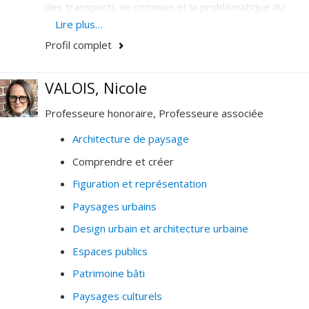
des transports en commun et la problématique du
vieillissement des populations, notamment dans les
Lire plus…
territoires de banlieue de la région de Montréal. Elle
Profil complet
travaille aussi sur les enjeux d'accessibiloité et
marchabilité dans les villes d'Amérique Latine.
VALOIS, Nicole
Professeure honoraire, Professeure associée
Architecture de paysage
Comprendre et créer
Figuration et représentation
Paysages urbains
Design urbain et architecture urbaine
Espaces publics
Patrimoine bâti
Paysages culturels