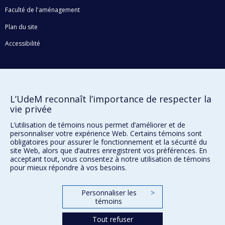
Faculté de l'aménagement
Plan du site
Accessibilité
Confidentialité
Conditions d’utilisation
L’UdeM reconnaît l’importance de respecter la
Paramètres des témoins
vie privée
Université de
Montréal
L’utilisation de témoins nous permet d’améliorer et de
personnaliser votre expérience Web. Certains témoins sont
obligatoires pour assurer le fonctionnement et la sécurité du
site Web, alors que d’autres enregistrent vos préférences. En
acceptant tout, vous consentez à notre utilisation de témoins
pour mieux répondre à vos besoins.
Personnaliser les
>
témoins
Tout refuser