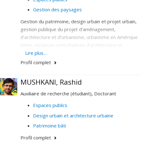
Pour toute question ou collaboration, vous pouvez me
Gestion des paysages
contacter directement par courriel.
Gestion du patrimoine, design urbain et projet urbain,
gestion publique du projet d’aménagement,
d’architecture et d’urbanisme, urbanisme en Amérique
latine, instances consultatives d’architecture et
d’urbanisme.
Lire plus…
Profil complet
MUSHKANI, Rashid
Auxiliaire de recherche (étudiant), Doctorant
Espaces publics
Design urbain et architecture urbaine
Patrimoine bâti
Profil complet