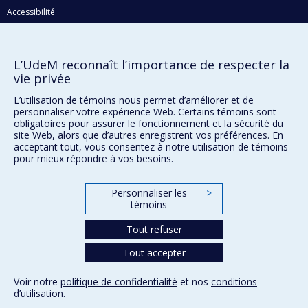
Accessibilité
Confidentialité
L’UdeM reconnaît l’importance de respecter la
vie privée
Conditions d’utilisation
Paramètres des témoins
L’utilisation de témoins nous permet d’améliorer et de
Université de
personnaliser votre expérience Web. Certains témoins sont
Montréal
obligatoires pour assurer le fonctionnement et la sécurité du
site Web, alors que d’autres enregistrent vos préférences. En
acceptant tout, vous consentez à notre utilisation de témoins
pour mieux répondre à vos besoins.
Personnaliser les
>
témoins
Tout refuser
Tout accepter
Voir notre
politique de confidentialité
et nos
conditions
d’utilisation
.