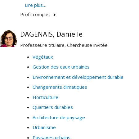
· Conservation et restauration des paysages
Lire plus…
aménagés
Profil complet
· Design urbain et architecture urbaine
DAGENAIS, Danielle
· Espaces publics
Professeure titulaire, Chercheuse invitée
· Histoire et théorie des places, jardins, squares et
parcs urbains
Végétaux
Gestion des eaux urbaines
· Paysages culturels et urbains
Environnement et développement durable
· Patrimoine urbain
Changements climatiques
· Urbanisme tactique et occupation transitoire
Horticulture
· Infrastructures vertes
Quartiers durables
· Réconciliation et autochtonisation de la ville
Architecture de paysage
· Gestion des parcs urbains
Urbanisme
· Planification stratégique
Paysages urbains