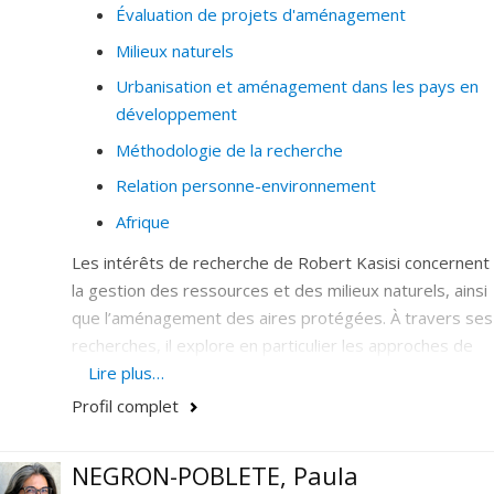
Évaluation de projets d'aménagement
favoriser l'implantation raisonnée des IVB pour en
Milieux naturels
tirer des bénéfices multiples pour la population
Urbanisation et aménagement dans les pays en
collaborer à coconcevoir des IVB appréciées des
développement
populations.
Méthodologie de la recherche
Relation personne-environnement
Afrique
Les intérêts de recherche de Robert Kasisi concernent
la gestion des ressources et des milieux naturels, ainsi
que l’aménagement des aires protégées. À travers ses
recherches, il explore en particulier les approches de
planification participative des projets d’aménagement
Lire plus…
dans les pays en développement, notamment dans le
Profil complet
cas de l’écotourisme et des projets de valorisation de
la biodiversité. Il s’intéresse également aux
NEGRON-POBLETE, Paula
méthodologies de recherche et à l’évaluation