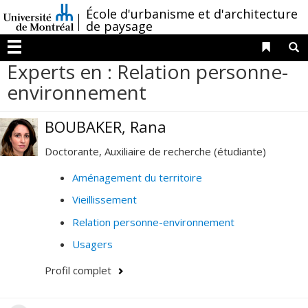
Passer
/
École d'urbanisme et d'architecture
au
de paysage
contenu
Liens 
R
Menu
Experts en : Relation personne-
environnement
BOUBAKER, Rana
Doctorante, Auxiliaire de recherche (étudiante)
Aménagement du territoire
Vieillissement
Relation personne-environnement
Usagers
Profil complet