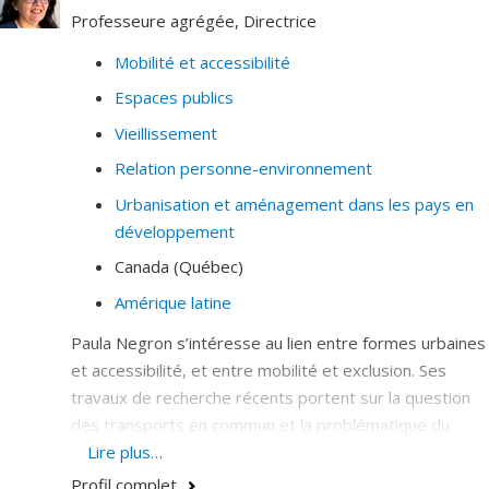
environnementale et sociale.
Professeure agrégée, Directrice
Mobilité et accessibilité
Espaces publics
Vieillissement
Relation personne-environnement
Urbanisation et aménagement dans les pays en
développement
Canada (Québec)
Amérique latine
Paula Negron s’intéresse au lien entre formes urbaines
et accessibilité, et entre mobilité et exclusion. Ses
travaux de recherche récents portent sur la question
des transports en commun et la problématique du
vieillissement des populations, notamment dans les
Lire plus…
territoires de banlieue de la région de Montréal. Elle
Profil complet