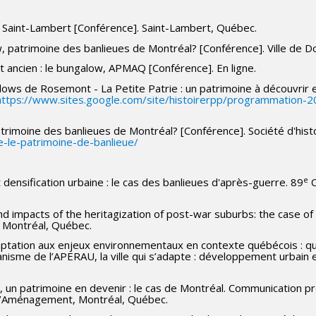
: Saint-Lambert [Conférence]. Saint-Lambert, Québec.
, patrimoine des banlieues de Montréal? [Conférence]. Ville de D
t ancien : le bungalow, APMAQ [Conférence]. En ligne.
ows de Rosemont - La Petite Patrie : un patrimoine à découvrir 
https://www.sites.google.com/site/histoirerpp/programmation
patrimoine des banlieues de Montréal? [Conférence]. Société d'his
-le-patrimoine-de-banlieue/
e
t densification urbaine : le cas des banlieues d'après-guerre. 89
C
d impacts of the heritagization of post-war suburbs: the case o
, Montréal, Québec.
t adaptation aux enjeux environnementaux en contexte québécois
nisme de l’APERAU, la ville qui s’adapte : développement urbain 
e, un patrimoine en devenir : le cas de Montréal. Communication 
e l’Aménagement, Montréal, Québec.