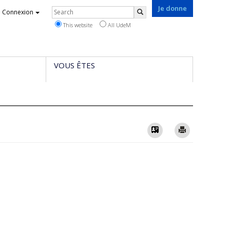
Je donne
Rechercher
Connexion
Search
This website
All UdeM
VOUS ÊTES
Vcard
Imprimer