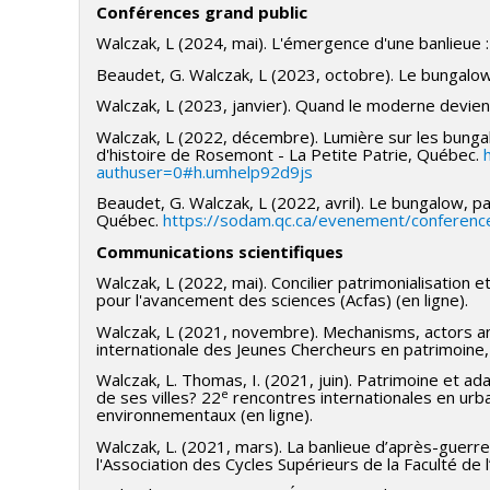
Conférences grand public
Walczak, L (2024, mai). L'émergence d'une banlieue 
Beaudet, G. Walczak, L (2023, octobre). Le bungalow
Walczak, L (2023, janvier). Quand le moderne devien
Walczak, L (2022, décembre). Lumière sur les bungal
d'histoire de Rosemont - La Petite Patrie, Québec.
authuser=0#h.umhelp92d9js
Beaudet, G. Walczak, L (2022, avril). Le bungalow, 
Québec.
https://sodam.qc.ca/evenement/conference
Communications scientifiques
Walczak, L (2022, mai). Concilier patrimonialisation e
pour l'avancement des sciences (Acfas) (en ligne).
Walczak, L (2021, novembre). Mechanisms, actors an
internationale des Jeunes Chercheurs en patrimoine
Walczak, L. Thomas, I. (2021, juin). Patrimoine e
e
de ses villes? 22
rencontres internationales en urba
environnementaux (en ligne).
Walczak, L. (2021, mars). La banlieue d’après-guerr
l'Association des Cycles Supérieurs de la Faculté d