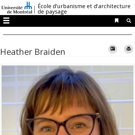
Passer
/
École d'urbanisme et d'architecture
au
de paysage
contenu
Liens 
R
Menu
Vcard
Heather Braiden