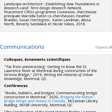
Landscape architecture : Establishing New Foundations in
Research-Land: Terre Design Research Network
,
finacement CRSH-programme Connexion, chercheuse
principale Marcella Eaton co-chercheuses Heather
Braiden, Susan Herrington, Karen Landman, Alissa
North, Beverly Sandalack et Nicole Valois, 2018.
Communications
Expand all
Colloques, évnements scientifiques
"'Far from uninteresting': Getting to know the St.
Lawrence River at Montreal during construction of the
Victoria Bridge," 2019,
Writing the Histories of Urban
Knowledge,
Montreal, QC.
Conférences
"Books, builders, and bridges: Commemorating bridge
construction in Montreal," 2020,
Bridging the Nation:
Bridge Design and History in Canada
,
McLennan Library
Building, McGill University, Montreal, QC
"
The Construction of the Great Victoria Bridge
: Learning