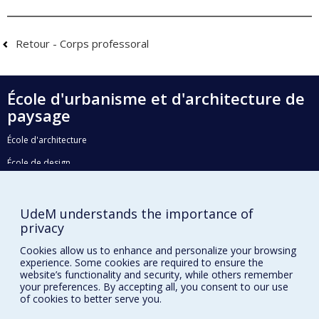
Retour - Corps professoral
École d'urbanisme et d'architecture de
paysage
École d'architecture
École de design
UdeM understands the importance of
Faculté de l'aménagement
privacy
Plan du site
Cookies allow us to enhance and personalize your browsing
Accessibilité
experience. Some cookies are required to ensure the
website’s functionality and security, while others remember
your preferences. By accepting all, you consent to our use
of cookies to better serve you.
Privacy