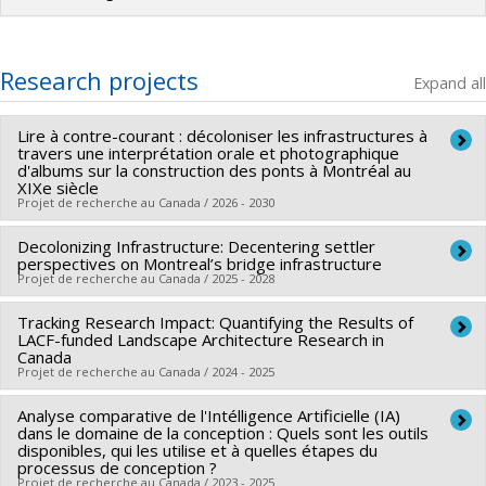
Research projects
Expand all
Lire à contre-courant : décoloniser les infrastructures à
travers une interprétation orale et photographique
d'albums sur la construction des ponts à Montréal au
XIXe siècle
Projet de recherche au Canada / 2026 - 2030
Decolonizing Infrastructure: Decentering settler
Lead researcher :
Heather Braiden
perspectives on Montreal’s bridge infrastructure
Funding sources:
FRQSC/Fonds de recherche du Québec -
Projet de recherche au Canada / 2025 - 2028
Société et culture (FQRSC)
Tracking Research Impact: Quantifying the Results of
Lead researcher :
Heather Braiden
Grant programs:
PV113813-(NP) Soutien à la recherche
LACF-funded Landscape Architecture Research in
Co-researchers :
Christian Gates St-Pierre
,
Carlos Ovalle
pour la relève professorale
Canada
Projet de recherche au Canada / 2024 - 2025
Ortega
Funding sources:
CRSH/Conseil de recherches en sciences
Analyse comparative de l'Intélligence Artificielle (IA)
Lead researcher :
Heather Braiden
humaines du Canada
dans le domaine de la conception : Quels sont les outils
Co-researchers :
Vincent Larivière
disponibles, qui les utilise et à quelles étapes du
Grant programs:
PV153480-Subventions de
processus de conception ?
Funding sources:
Fondation d'architecture de paysage du
Projet de recherche au Canada / 2023 - 2025