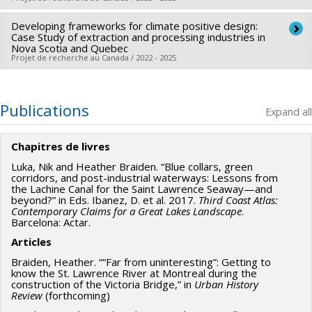
développement Savoir
Canada
Grant programs:
Developing frameworks for climate positive design:
Lead researcher :
Heather Braiden
Case Study of extraction and processing industries in
Funding sources:
CRSH/Conseil de recherches en sciences
Nova Scotia and Quebec
Projet de recherche au Canada / 2022 - 2025
humaines du Canada
Grant programs:
PVX20020-Subvention institutionnelle du
Lead researcher :
Heather Braiden
CRSH - Subventions d'exploration
Co-researchers :
Shabnam Rahbar
,
Robert France
Publications
Expand all
Funding sources:
CRSH/Conseil de recherches en sciences
humaines du Canada
Chapitres de livres
Grant programs:
PV153480-Subventions de
Luka, Nik and Heather Braiden. “Blue collars, green
développement Savoir
corridors, and post-industrial waterways: Lessons from
the Lachine Canal for the Saint Lawrence Seaway—and
beyond?” in Eds. Ibanez, D. et al. 2017.
Third Coast Atlas:
Contemporary Claims for a Great Lakes Landscape
.
Barcelona: Actar.
Articles
Braiden, Heather. ““Far from uninteresting”: Getting to
know the St. Lawrence River at Montreal during the
construction of the Victoria Bridge,” in
Urban History
Review
(forthcoming)