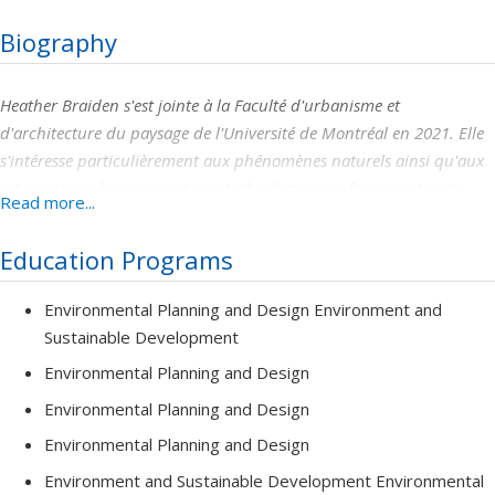
Biography
Heather Braiden s'est jointe à la Faculté d'urbanisme et
d'architecture du paysage de l'Université de Montréal en 2021. Elle
s'intéresse particulièrement aux phénomènes naturels ainsi qu'aux
interventions humaines et aux technologies qui façonnent puis
Read more...
recréent le paysage. Plus spécifiquement, elle s'intéresse à la façon
dont le mouvement des glaces le long du fleuve Saint-Laurent et de
Education Programs
la rivière des Outaouais forment les communautés et
l'environnement bâti. La construction et l'évolution de ces lieux, les
Environmental Planning and Design Environment and
activités récréatives et les significations qu'ils véhiculent, ainsi que
Sustainable Development
les façons dont les gens ont vécu, interprété et valorisé la glace
Environmental Planning and Design
retienne son attention.
Environmental Planning and Design
Environmental Planning and Design
Environment and Sustainable Development Environmental