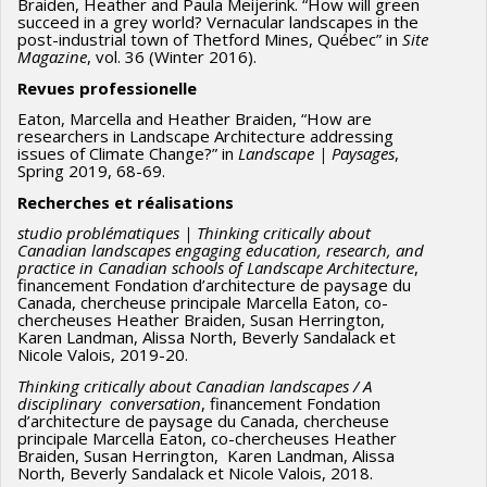
Braiden, Heather and Paula Meijerink. “How will green
succeed in a grey world? Vernacular landscapes in the
post-industrial town of Thetford Mines, Québec” in
Site
Magazine
, vol. 36 (Winter 2016).
Revues professionelle
Eaton, Marcella and Heather Braiden, “How are
researchers in Landscape Architecture addressing
issues of Climate Change?” in
Landscape
| Paysages
,
Spring 2019, 68-69.
Recherches et réalisations
studio problématiques | Thinking critically about
Canadian landscapes engaging education, research, and
practice in Canadian schools of Landscape Architecture
,
financement Fondation d’architecture de paysage du
Canada, chercheuse principale Marcella Eaton, co-
chercheuses Heather Braiden, Susan Herrington,
Karen Landman, Alissa North, Beverly Sandalack et
Nicole Valois, 2019-20.
Thinking critically about Canadian landscapes / A
disciplinary conversation
, financement Fondation
d’architecture de paysage du Canada, chercheuse
principale Marcella Eaton, co-chercheuses Heather
Braiden, Susan Herrington, Karen Landman, Alissa
North, Beverly Sandalack et Nicole Valois, 2018.