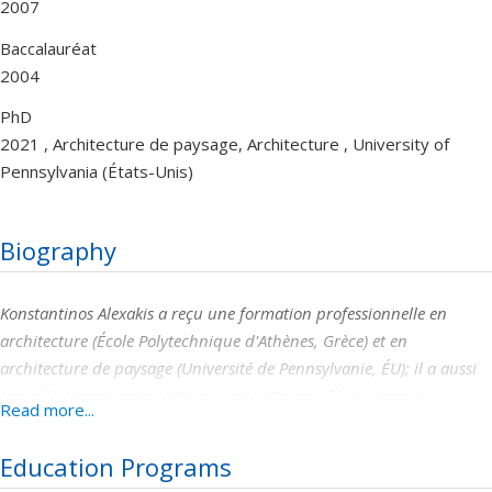
2007
Baccalauréat
2004
PhD
2021 , Architecture de paysage, Architecture , University of
Pennsylvania (États-Unis)
Biography
Konstantinos Alexakis a reçu une formation professionnelle en
architecture (École Polytechnique d'Athènes, Grèce) et en
architecture de paysage (Université de Pennsylvanie, ÉU); il a aussi
travaillé comme architecte en Grèce (Atelier A66) et comme
Read more...
architecte paysagiste aux États-Unis (PWP et SWA Group). Il a
ensuite rejoint l'Université de Pennsylvanie en tant que doctorant,
Education Programs
où il a complété sa thèse sur l’histoire de l’architecture de paysage