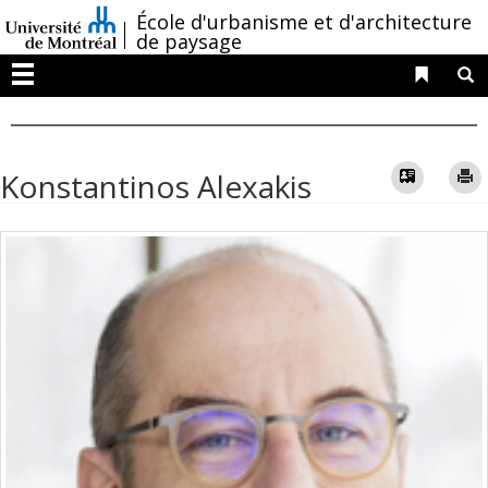
Passer
/
École d'urbanisme et d'architecture
au
de paysage
contenu
Liens 
R
Menu
Vcard
Konstantinos Alexakis