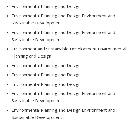
en 2021. Sa thèse portait sur les pratiques horticoles et les théories
Environmental Planning and Design
de jardinage anglaises qui ont menées, au cours des années 1880-
Environmental Planning and Design Environment and
1930, au développement d’une profession américaine: l'architecture
Sustainable Development
de paysage.
Environmental Planning and Design Environment and
En 2022, ayant déjà travaillé comme chargé de cours à l’Université
Sustainable Development
de Pennsylvanie et comme professeur adjoint à l’Université de la
Environment and Sustainable Development Environmental
Floride, il a été nommé professeur adjoint à l'Université de
Planning and Design
Montréal. Il enseigne des ateliers en paysage urbain, des cours en
histoire et théorie d'architecture de paysage et des cours en
Environmental Planning and Design
développement durable.
Environmental Planning and Design
Environmental Planning and Design
Environmental Planning and Design Environment and
Sustainable Development
Environmental Planning and Design Environment and
Sustainable Development