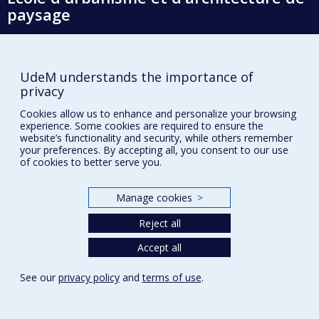
paysage
École d'architecture
École de design
UdeM understands the importance of
privacy
Faculté de l'aménagement
Cookies allow us to enhance and personalize your browsing
experience. Some cookies are required to ensure the
Plan du site
website’s functionality and security, while others remember
your preferences. By accepting all, you consent to our use
Accessibilité
of cookies to better serve you.
Manage cookies
>
Privacy
Reject all
Terms of use
Cookie Settings
Accept all
Université de
Montréal
See our
privacy policy
and
terms of use
.