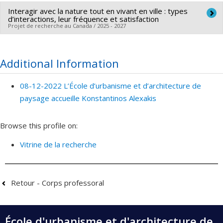
Interagir avec la nature tout en vivant en ville : types
d’interactions, leur fréquence et satisfaction
Projet de recherche au Canada / 2025 - 2027
Lead researcher :
Konstantinos Alexakis
Funding sources:
CRSH/Conseil de recherches en sciences
Additional Information
humaines du Canada
Grant programs:
PVX20020-Subvention institutionnelle du
08-12-2022 L’École d’urbanisme et d’architecture de
CRSH - Subventions d'exploration
paysage accueille Konstantinos Alexakis
Browse this profile on:
Vitrine de la recherche
Retour - Corps professoral
École d'urbanisme et d'architecture de