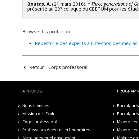
Boutas, A.
(21 mars 2018). «
Three generations of Gr
e
présenté au 20
colloque du CEETUM pour les étudia
Browse this profile on:
Répertoire des experts à l’intention des médias
Retour - Corps professoral
À PROPOS
PROGRAMM
Nous sommes
Baccalauré
Mission de l'École
Baccalauréa
Corps professoral
Mineure en 
Professeurs émérites et honoraires
Mineure en
Autre personnel enseignant
Maîtrise e