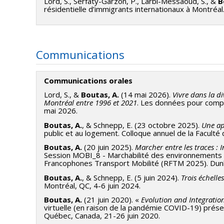
Lord, S., Serfaty-Garzon, P., Larbi-Messaoud, S., &
B
résidentielle d’immigrants internationaux à Montréal
Communications
Communications orales
Lord, S., &
Boutas, A.
(14 mai 2026).
Vivre dans la d
Montréal entre 1996 et 2021
. Les données pour compr
mai 2026.
Boutas, A.
, & Schnepp, E. (23 octobre 2025).
Une ap
public et au logement. Colloque annuel de la Facul
Boutas, A.
(20 juin 2025).
Marcher entre les traces : 
Session MOBI_8 - Marchabilité des environnements (
Francophones Transport Mobilité (RFTM 2025). Dunk
Boutas, A.
, & Schnepp, E. (5 juin 2024).
Trois échelle
Montréal, QC, 4-6 juin 2024.
Boutas, A.
(21 juin 2020). «
Evolution and Integratio
virtuelle (en raison de la pandémie COVID-19) prése
Québec, Canada, 21-26 juin 2020.