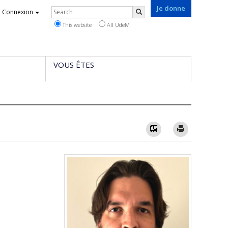
Je donne
Rechercher
Connexion
Search
This website
All UdeM
VOUS ÊTES
Vcard
Imprimer