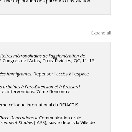
r. Une exploration des parcours d’installation
Expand all
ritoires métropolitains de l’agglomération de
e
Congrès de l'Acfas, Trois-Rivières, QC, 11-15
înées immigrantes
. Repenser l’accès à l’espace
ns urbaines à Parc-Extension et à Brossard.
s et interventions. 7ème Rencontre
ème colloque international du REIACTIS,
Three Generations
». Communication orale
vironment Studies
(IAPS), suivie depuis la Ville de