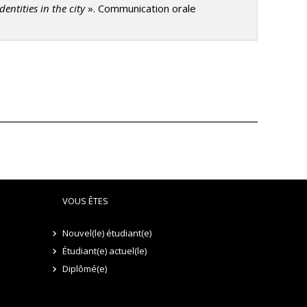
entities in the city
». Communication orale
VOUS ÊTES
Nouvel(le) étudiant(e)
Étudiant(e) actuel(le)
Diplômé(e)