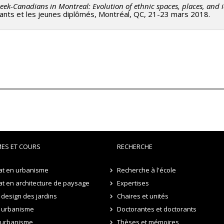
eek-Canadians in Montreal: Evolution of ethnic spaces, places, and id
nts et les jeunes diplômés, Montréal, QC, 21-23 mars 2018.
ES ET COURS
RECHERCHE
at en urbanisme
Recherche à l'école
t en architecture de paysage
Expertises
design des jardins
Chaires et unités
 urbanisme
Doctorantes et doctorants
n urbanisme
Thèses et mémoires