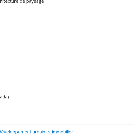
chitecture de paysage
nada)
éveloppement urbain et immobilier