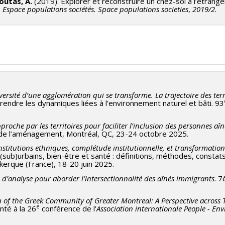
outas, A.
(2019). Explorer et reconstruire un chez-soi à l’étrange
.
Espace populations sociétés. Space populations societies
,
2019/2
.
iversité d’une agglomération qui se transforme. La trajectoire des ter
endre les dynamiques liées à l'environnement naturel et bâti. 93
proche par les territoires pour faciliter l’inclusion des personnes a
té de l’aménagement, Montréal, QC, 23-24 octobre 2025.
Institutions ethniques, complétude institutionnelle, et transformatio
sub)urbains, bien-être et santé : définitions, méthodes, constat
erque (France), 18-20 juin 2025.
s d’analyse pour aborder l’intersectionnalité des aînés immigrants
. 7
n of the Greek Community of Greater Montreal: A Perspective across 
e
nté à la 26
conférence de l'
Association internationale People - En