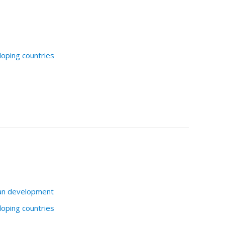
loping countries
ban development
loping countries