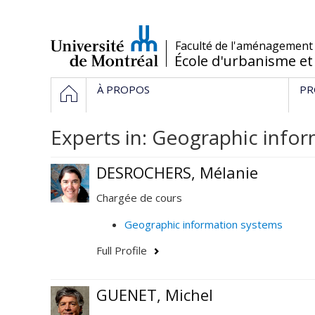
Passer
au
contenu
/
Faculté de l'aménagement
École d'urbanisme et
Navigation
HOME
À PROPOS
PR
principale
Experts in: Geographic info
DESROCHERS, Mélanie
Chargée de cours
Geographic information systems
Full Profile
GUENET, Michel