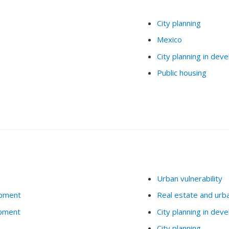
City planning
Mexico
City planning in deve
Public housing
Urban vulnerability
opment
Real estate and ur
opment
City planning in deve
City planning