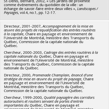
St-Denis, Bernard, 2002, « Les jardins de proximité
comme événements du quotidien de la ville : un
échange de savoir-faire entre deux villes »,
Landscapes /
Paysages
, vol.4, no.1, pp. 12-17.
Directeur, 2001-2007,
Accompagnement de la mise en
Recherches et réalisations
œuvre des projets de requalification des entrées routières
à la capitale
, Chaire en paysage et environnement de
l’Université de Montréal, ministère des Transports du
Québec, Commission de la capitale nationale du
Québec.
Chercheur, 2000-2003,
Cadrage des entrées routières à la
capitale nationale du Québec
, Chaire en paysage et
environnement de l’Université de Montréal, ministère
des Transports du Québec, Commission de la capitale
nationale du Québec.
Directeur, 2000,
Promenade Champlain, énoncé d’une
stratégie de mise en œuvre du projet de paysage
, Chaire
en paysage et environnement de l’Université de
Montréal, ministère des Transports du Québec,
Commission de la capitale nationale du Québec.
Chercheur, 1999-2000,
Qualité paysagère des corridors
autoroutiers et routiers servant de portes d'entrée
importantes du Québec
, Chaire en paysage et