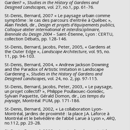
Garden? »,
Studies in the History of Gardens and
Designed Landscapes
, vol. 27, no.1, pp. 61-76.
St-Denis, Bernard, 2007 « Le paysage urbain comme
symptôme : le cas des parcours d’entrée à Québec »,
Alain Findeli, dir.,
Design et projets d’équipements publics,
Colloque atelier international et interdisciplinaire,
Biennale du Design 2004
– Saint-Étienne, Lyon : CERTU,
collection Débats, pp. 128-146.
St-Denis, Bernard, Jacobs, Peter, 2005, « Gardens at
the Outer Edge »,
Landscape Architecture
, vol. 95, no.
11, pp. 94-103.
St-Denis, Bernard, 2004, « Andrew Jackson Downing
and the Paradox of Artistic Imitation in Landscape
Gardening »,
Studies in the History of Gardens and
Designed Landscapes
, vol. 24, no. 2, pp. 97-115.
St-Denis, Bernard, Jacobs, Peter, 2003, « Le paysage,
un projet collectif? », Philippe Poullaouec-Gonidec,
Sylvain Paquette, Gérald Domon, dir.,
Les temps du
paysage
, Montréal: PUM, pp. 171-186.
St-Denis, Bernard, 2002, « La collaboration Lyon-
Montréal, Jardins de proximité : la place J.A. Laforce à
Montréal et le belvédère de l’abbé Larue à Lyon »,
ARQ
,
no.112, pp. 23-28.