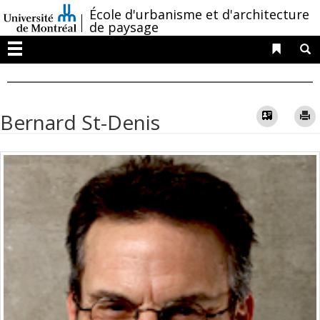
Passer
/
École d'urbanisme et d'architecture
au
de paysage
contenu
Liens 
R
Menu
Vcard
Bernard St-Denis