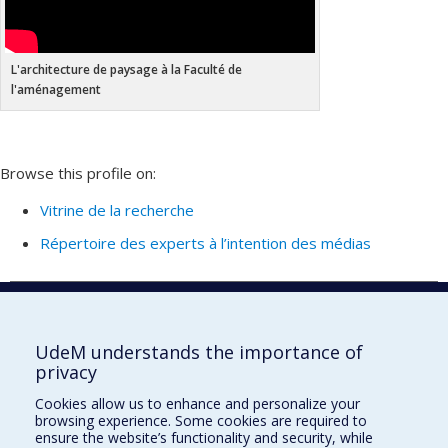
L'architecture de paysage à la Faculté de
l'aménagement
Browse this profile on:
Vitrine de la recherche
Répertoire des experts à l’intention des médias
Retour - Corps professoral
UdeM understands the importance of
privacy
École d'urbanisme et d'architecture de
Cookies allow us to enhance and personalize your
paysage
browsing experience. Some cookies are required to
ensure the website’s functionality and security, while