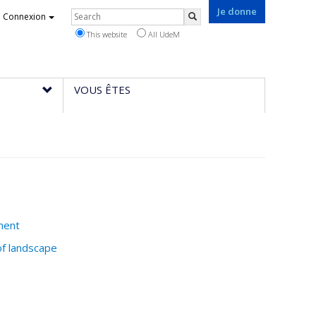
Je donne
Rechercher
Connexion
Search
This website
All UdeM
VOUS ÊTES
ment
of landscape