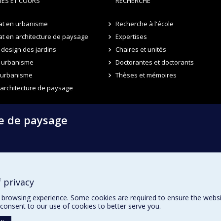
ES ET COURS
RECHERCHE
at en urbanisme
Recherche à l'école
t en architecture de paysage
Expertises
design des jardins
Chaires et unités
 urbanisme
Doctorantes et doctorants
n urbanisme
Thèses et mémoires
 architecture de paysage
re de paysage
 privacy
browsing experience. Some cookies are required to ensure the website’
consent to our use of cookies to better serve you.