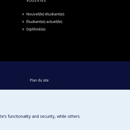
VOUS ÊTES
Nouvel(le) étudiant(e)
Étudiant(e) actuel(le)
Diplômé(e)
Plan du site
Accessibilité
s functionality and security, while others