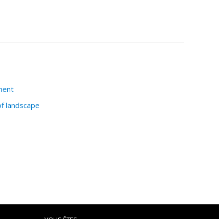
ment
of landscape