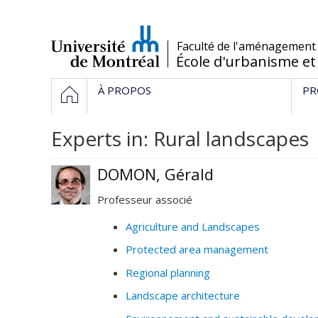
Passer
au
contenu
/
Faculté de l'aménagement
École d'urbanisme et
Navigation
HOME
À PROPOS
PR
principale
Experts in: Rural landscapes
DOMON, Gérald
Professeur associé
Agriculture and Landscapes
Protected area management
Regional planning
Landscape architecture