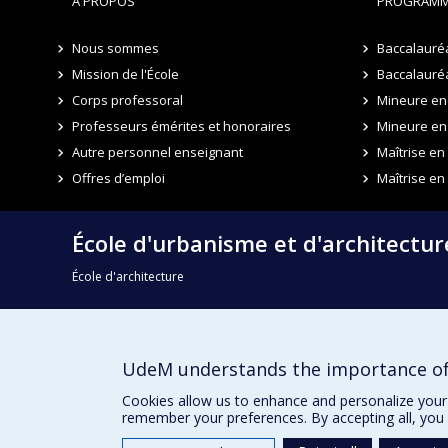
À PROPOS
PROGRAMM
Nous sommes
Baccalauré
Mission de l'École
Baccalauréa
Corps professoral
Mineure en 
Professeurs émérites et honoraires
Mineure en
Autre personnel enseignant
Maîtrise e
Offres d’emploi
Maîtrise en
École d'urbanisme et d'architectu
École d'architecture
École de design
UdeM understands the importance of
Faculté de l'aménagement
Cookies allow us to enhance and personalize your 
remember your preferences. By accepting all, you 