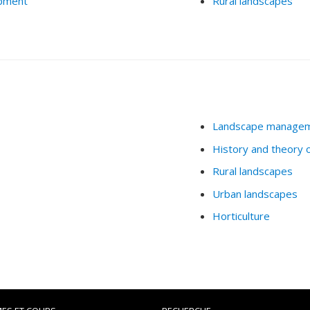
opment
Rural landscapes
Landscape manage
History and theory 
Rural landscapes
Urban landscapes
Horticulture